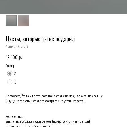
Цветы, которые ты не подарил
Артикул:
К_010_S
р.
19 100
Размер
S
L
На рассвете, босиком по росе, с охапкой полевых цветов, на свидание к солнцу…
Ощущение от ткани - словно первое дуновение утреннего ветра.
Комплектация:
Удлиненная рубашка с рукавом-клеш (можно носить мини-платьем);
Брюки-палаццо расслабленного кроя;