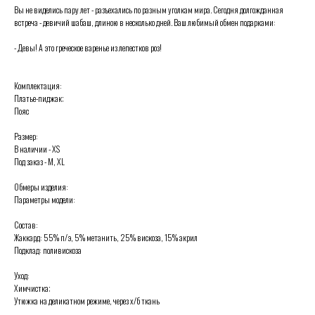
Вы не виделись пару лет - разъехались по разным уголкам мира. Сегодня долгожданная
встреча - девичий шабаш, длиною в несколько дней. Ваш любимый обмен подарками:
- Девы! А это греческое варенье из лепестков роз!
Комплектация:
Платье-пиджак;
Пояс
Размер:
В наличии - XS
Под заказ - M, XL
Обмеры изделия:
Параметры модели:
Состав:
Жаккард: 55% п/э, 5% метанить, 25% вискоза, 15% акрил
Подклад: поливискоза
Уход:
Химчистка;
Утюжка на деликатном режиме, через х/б ткань