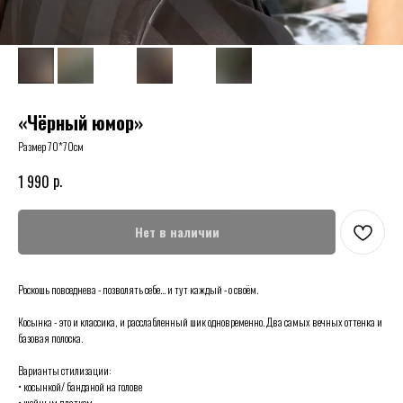
«Чёрный юмор»
Размер 70*70см
р.
1 990
Нет в наличии
Роскошь повседнева - позволять себе… и тут каждый - о своём.
Косынка - это и классика, и расслабленный шик одновременно. Два самых вечных оттенка и
базовая полоска.
Варианты стилизации:
• косынкой/ банданой на голове
• шейным платком